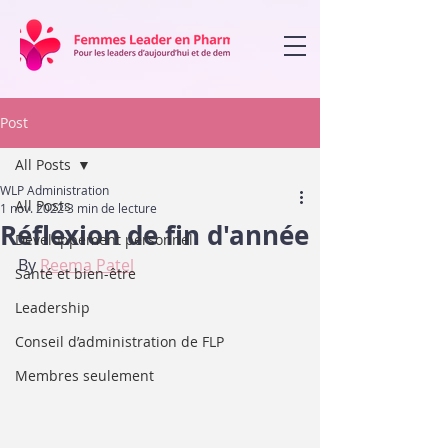
Post
All Posts
WLP Administration
All Posts
1 nov. 2022
3 min de lecture
Réflexion de fin d'année
Développement personnel
By 
Reema Patel
Santé et bien-être
Leadership
Conseil d’administration de FLP
Membres seulement