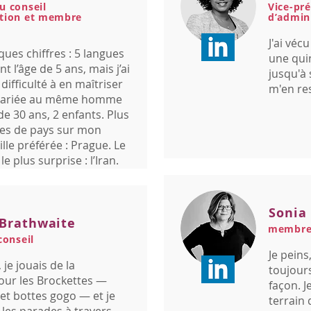
u conseil
Vice-pré
ation et membre
d’admin
J'ai véc
ques chiffres : 5 langues
une qui
t l’âge de 5 ans, mais j’ai
jusqu'à 
difficulté à en maîtriser
m'en res
 Mariée au même homme
de 30 ans, 2 enfants. Plus
es de pays sur mon
lle préférée : Prague. Le
le plus surprise : l’Iran.
Sonia 
 Brathwaite
membre 
onseil
Je peins
je jouais de la
toujour
our les Brockettes —
façon. J
t bottes gogo — et je
terrain 