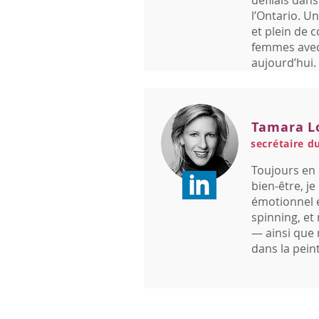
défilais dan
l’Ontario. U
et plein de 
femmes avec
aujourd’hui.
Tamara L
secrétaire d
Toujours en 
bien-être, j
émotionnel e
spinning, et
— ainsi que
dans la pein