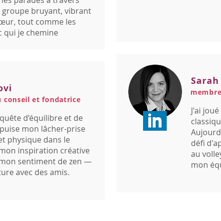
s les parades à travers
n groupe bruyant, vibrant
cœur, tout comme les
 qui je chemine
Sarah
ovi
membre 
u conseil et fondatrice
J'ai jou
quête d’équilibre et de
classiqu
e puise mon lâcher-prise
Aujourd'
t physique dans le
défi d'a
 mon inspiration créative
au volle
 mon sentiment de zen —
mon équ
ture avec des amis.