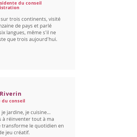
sidente du conseil
istration
u sur trois continents, visité
nzaine de pays et parlé
six langues, même s'il ne
te que trois aujourd'hui.
Riverin
du conseil
, je jardine, je cuisine…
s à réinventer tout à ma
e transforme le quotidien en
de jeu créatif.