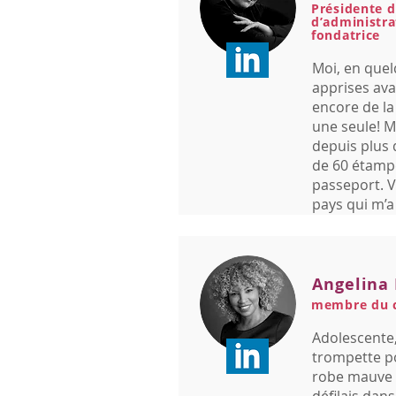
Présidente d
d’administr
fondatrice
Moi, en quel
apprises avan
encore de la 
une seule!
depuis plus 
de 60 étamp
passeport. Vi
pays qui m’a 
Angelina
membre du c
Adolescente, 
trompette p
robe mauve e