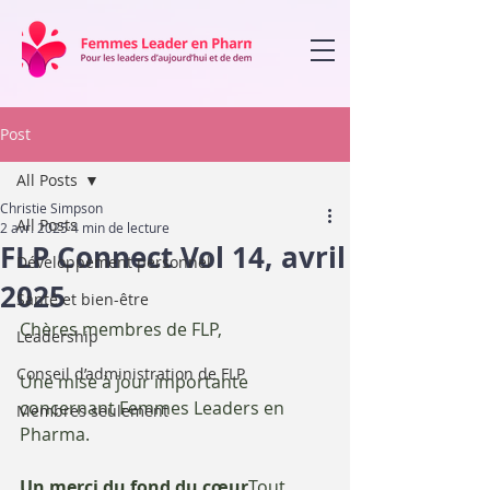
Post
All Posts
Christie Simpson
All Posts
2 avr. 2025
4 min de lecture
FLP Connect Vol 14, avril
Développement personnel
2025
Santé et bien-être
Chères membres de FLP,
Leadership
Conseil d’administration de FLP
Une mise à jour importante 
concernant Femmes Leaders en 
Membres seulement
Pharma.
Un merci du fond du cœur
Tout 