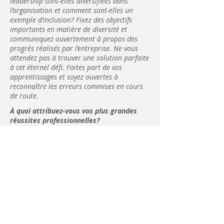
leadership sont-elles diversifiées dans
l’organisation et comment sont-elles un
exemple d’inclusion? Fixez des objectifs
importants en matière de diversité et
communiquez ouvertement à propos des
progrès réalisés par l’entreprise. Ne vous
attendez pas à trouver une solution parfaite
à cet éternel défi. Faites part de vos
apprentissages et soyez ouvertes à
reconnaître les erreurs commises en cours
de route.
À quoi attribuez-vous vos plus grandes
réussites professionnelles?
Outre le soutien indéfectible de ma famille
et de mes amis proches, les éléments
suivants ont joué un rôle fondamental dans
mes plus grandes réussites professionnelles.
a. la conscience de soi
b. la curiosité
c. l’agilité ou la capacité d’adaptation