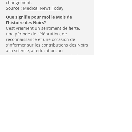
changement.
Source :
Medical News Today
Que signifie pour moi le Mois de
l’histoire des Noirs?
C’est vraiment un sentiment de fierté,
une période de célébration, de
reconnaissance et une occasion de
s’informer sur les contributions des Noirs
à la science, à l’éducation, au
divertissement, au gouvernement, etc.
Pour moi, le Mois de l’histoire des Noirs
est une occasion de se réjouir et de
réfléchir aux défis que nous avons
relevés.
Quelle est la chose la plus importante
que vous ayez apprise d’un échec
professionnel?
J’ai appris à tirer le meilleur des pires
situations. Je regarde la situation et je me
demande ce qui a mal tourné et
pourquoi. Quelle est la leçon à tirer?
Comment transformer cet échec en