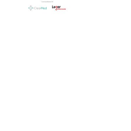
Communications avec les membres :
Femmes Leader en Pharma
549, rue Principale
Laval (Québec) H7X 1C7
Canada
Suivez-nous aux réseaux sociaux