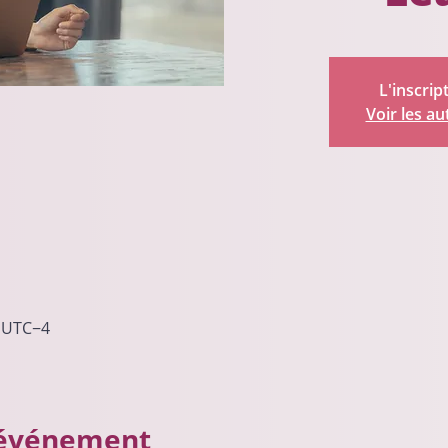
L'inscrip
Voir les a
0 UTC−4
'événement