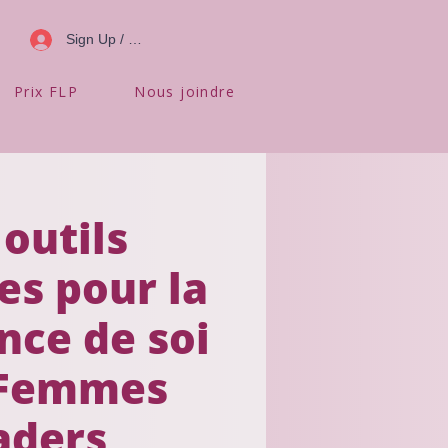
Sign Up / Log In
Prix FLP
Nous joindre
outils
es pour la
nce de soi
 Femmes
aders