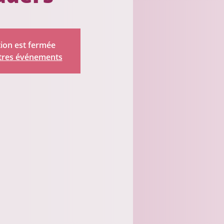
tion est fermée
utres événements