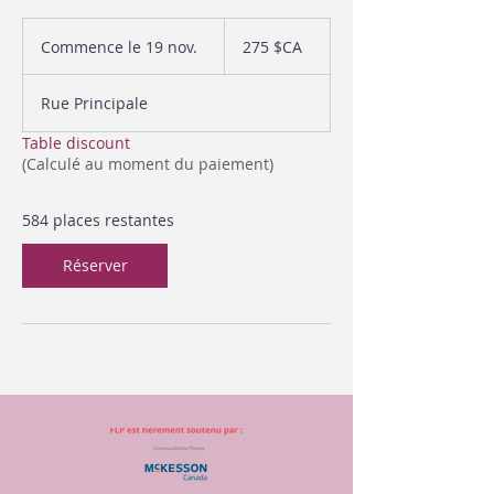
275
dollars
Commence le 19 nov.
C
275 $CA
canadiens
o
m
Rue Principale
m
e
Table discount
n
(Calculé au moment du paiement)
c
e
l
584 places restantes
e
1
Réserver
9
n
o
v
.