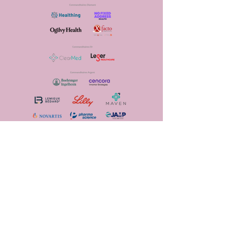
Communications avec les membres :
Femmes Leader en Pharma
549, rue Principale
Laval (Québec) H7X 1C7
Canada