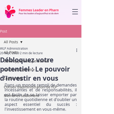
Post
All Posts
WLP Administration
All Posts
20 sept. 2023
2 min de lecture
Débloquez votre
Développement personnel
potentiel : Le pouvoir
Santé et bien-être
d’Investir en vous
Leadership
Dans un monde rempli de demandes 
Conseil d’administration de FLP
incessantes et de responsabilités, il 
est facile de se laisser emporter par 
Membres seulement
la routine quotidienne et d'oublier un 
aspect essentiel du succès : 
l'investissement en vous-même.