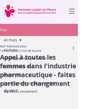
Post
All Posts
WLP Administration
All Posts
14 mars 2022
2 min de lecture
Appel à toutes les
Développement personnel
femmes dans l'industrie
Santé et bien-être
pharmaceutique - faites
Leadership
partie du changement
Conseil d’administration de FLP
By WLP 
Membres seulement